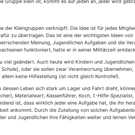
ie Gruppe klein ist, kommt es auf jeden an, jeder wird gebr
ee der Kleingruppen verknüpft. Die Idee ist für jedes Mitgl
afür zu übertragen. Das ist eine der wichtigsten Ideen von 
rherrschenden Meinung, Jugendlichen Aufgaben und die Ver
chsenen funktioniert, hatte er in seiner Militärzeit entdeck
llzu viel geändert. Auch heute wird Kindern und Jugendlichen
der Schule), oder sie sollen zwar Verantwortung übernehme
llem keine Hilfestellung (ist nicht gleich Kontrolle!).
 dessen Leben sich stark um Lager und Fahrt dreht, können
cher),
Materialwart
,
Kassenführer
,
Koch
,
1.-Hilfe-Spezialist
,
dend ist, dass wirklich jeder eine Aufgabe hat, die ihn hera
tarbeit ankommt. Durch die Zuteilung von solchen Aufgaben
der und Jugendlichen ihre Fähigkeiten weiter und lernen Ve