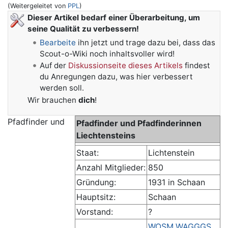
(Weitergeleitet von
PPL
)
Wechseln zu:
Navigation
,
Suche
Dieser Artikel bedarf einer Überarbeitung, um
seine Qualität zu verbessern!
Bearbeite
ihn jetzt und trage dazu bei, dass das
Scout-o-Wiki noch inhaltsvoller wird!
Auf der
Diskussionseite dieses Artikels
findest
du Anregungen dazu, was hier verbessert
werden soll.
Wir brauchen
dich
!
Pfadfinder und
Pfadfinder und Pfadfinderinnen
Liechtensteins
Staat:
Lichtenstein
Anzahl Mitglieder:
850
Gründung:
1931 in Schaan
Hauptsitz:
Schaan
Vorstand:
?
WOSM
,
WAGGGS
,