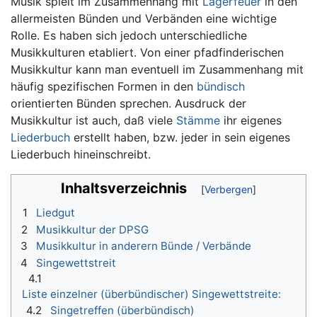
Wechseln zu:
Navigation
,
Suche
Musik spielt im Zusammenhang mit
Lagerfeuer
in den
allermeisten Bünden und Verbänden eine wichtige
Rolle. Es haben sich jedoch unterschiedliche
Musikkulturen etabliert. Von einer pfadfinderischen
Musikkultur kann man eventuell im Zusammenhang mit
häufig spezifischen Formen in den
bündisch
orientierten Bünden sprechen. Ausdruck der
Musikkultur ist auch, daß viele
Stämme
ihr eigenes
Liederbuch
erstellt haben, bzw. jeder in sein eigenes
Liederbuch hineinschreibt.
Inhaltsverzeichnis
1
Liedgut
2
Musikkultur der DPSG
3
Musikkultur in anderern Bünde / Verbände
4
Singewettstreit
4.1
Liste einzelner (überbündischer) Singewettstreite:
4.2
Singetreffen (überbündisch)