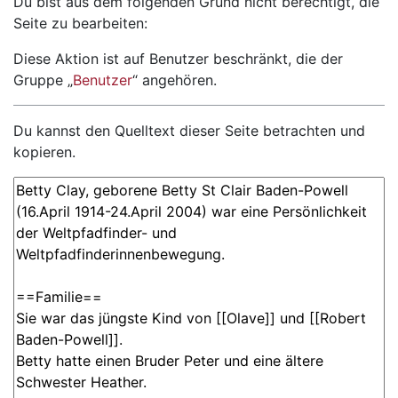
Wechseln zu:
Navigation
,
Suche
Du bist aus dem folgenden Grund nicht berechtigt, die
Seite zu bearbeiten:
Diese Aktion ist auf Benutzer beschränkt, die der
Gruppe „
Benutzer
“ angehören.
Du kannst den Quelltext dieser Seite betrachten und
kopieren.