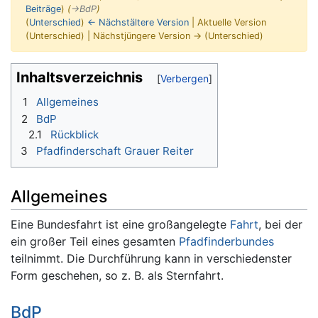
Beiträge
)
(
→‎BdP
)
(
Unterschied
)
← Nächstältere Version
| Aktuelle Version
(Unterschied) | Nächstjüngere Version → (Unterschied)
Wechseln zu:
Navigation
,
Suche
Inhaltsverzeichnis
1
Allgemeines
2
BdP
2.1
Rückblick
3
Pfadfinderschaft Grauer Reiter
Allgemeines
Eine Bundesfahrt ist eine großangelegte
Fahrt
, bei der
ein großer Teil eines gesamten
Pfadfinderbundes
teilnimmt. Die Durchführung kann in verschiedenster
Form geschehen, so z. B. als Sternfahrt.
BdP