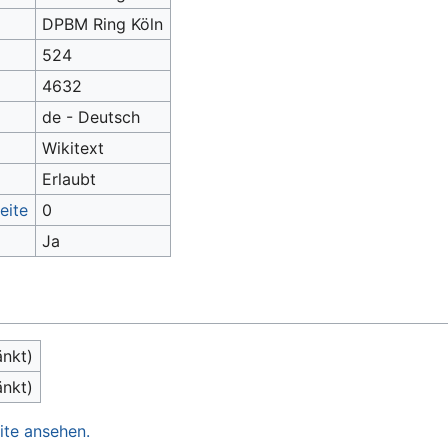
DPBM Ring Köln
524
4632
de - Deutsch
Wikitext
Erlaubt
eite
0
Ja
änkt)
änkt)
ite ansehen.