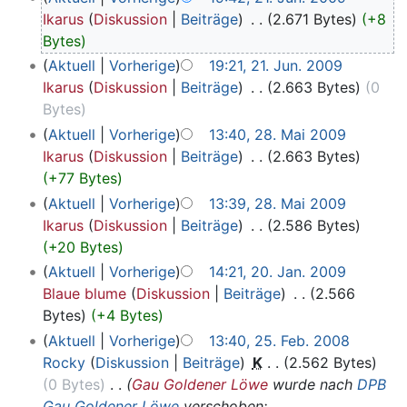
Ikarus
Diskussion
Beiträge
‎
2.671 Bytes
+8
Bytes
Aktuell
Vorherige
19:21, 21. Jun. 2009
Ikarus
Diskussion
Beiträge
‎
2.663 Bytes
0
Bytes
Aktuell
Vorherige
13:40, 28. Mai 2009
Ikarus
Diskussion
Beiträge
‎
2.663 Bytes
+77 Bytes
Aktuell
Vorherige
13:39, 28. Mai 2009
Ikarus
Diskussion
Beiträge
‎
2.586 Bytes
+20 Bytes
Aktuell
Vorherige
14:21, 20. Jan. 2009
Blaue blume
Diskussion
Beiträge
‎
2.566
Bytes
+4 Bytes
Aktuell
Vorherige
13:40, 25. Feb. 2008
Rocky
Diskussion
Beiträge
‎
K
2.562 Bytes
0 Bytes
‎
Gau Goldener Löwe
wurde nach
DPB
Gau Goldener Löwe
verschoben: