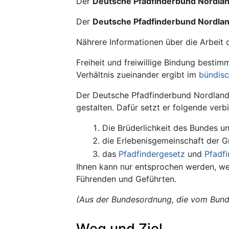
Wechseln zu:
Navigation
,
Suche
Der
Deutsche Pfadfinderbund Nordla
Der
Deutsche Pfadfinderbund Nordla
Nährere Informationen über die Arbeit
Freiheit und freiwillige Bindung best
Verhältnis zueinander ergibt im
bündis
Der Deutsche Pfadfinderbund Nordland g
gestalten. Dafür setzt er folgende verb
Die Brüderlichkeit des Bundes 
die Erlebenisgemeinschaft der G
das
Pfadfindergesetz
und
Pfadf
Ihnen kann nur entsprochen werden, we
Führenden und Geführten.
(Aus der Bundesordnung, die vom Bunde
Weg und Ziel