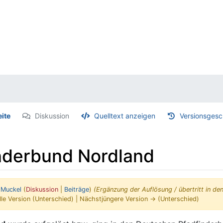
eite
Diskussion
Quelltext anzeigen
Versionsgesc
nderbund Nordland
n
Muckel
(
Diskussion
|
Beiträge
)
(Ergänzung der Auflösung / übertritt in d
lle Version (Unterschied) | Nächstjüngere Version → (Unterschied)