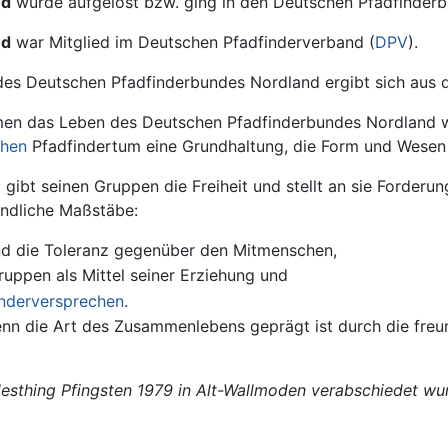
nd
wurde aufgelöst bzw. ging in den Deutschen Pfadfinder
nd
war Mitglied im Deutschen Pfadfinderverband (
DPV
).
 des Deutschen Pfadfinderbundes Nordland ergibt sich aus
immen das Leben des Deutschen Pfadfinderbundes Nordland w
chen
Pfadfindertum eine Grundhaltung, die Form und Wesen
ibt seinen Gruppen die Freiheit und stellt an sie Forderu
indliche Maßstäbe:
und die Toleranz gegenüber den Mitmenschen,
ruppen als Mittel seiner Erziehung und
inderversprechen
.
nn die Art des Zusammenlebens geprägt ist durch die freu
sthing Pfingsten 1979 in Alt-Wallmoden verabschiedet wur