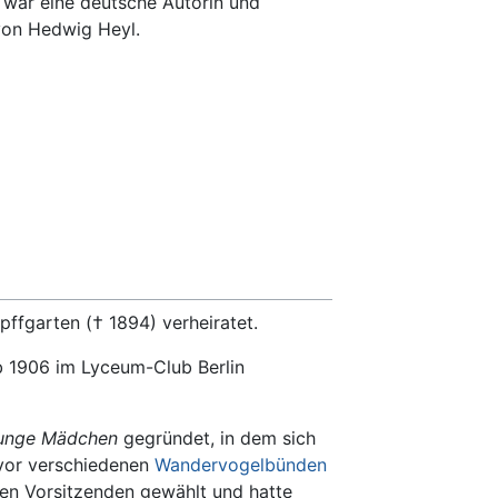
 war eine deutsche Autorin und
 von Hedwig Heyl.
ffgarten († 1894) verheiratet.
b 1906 im Lyceum-Club Berlin
junge Mädchen
gegründet, in dem sich
vor verschiedenen
Wandervogelbünden
en Vorsitzenden gewählt und hatte