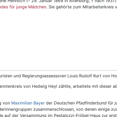
rene
Hennoch
(* 29. Januar 1869 in Altenburg; † nach 1937)
ndes für junge Mädchen
. Sie gehörte zum Mitarbeiterkreis
risten und Regierungsassessoren Louis Rudolf Kurt von Hop
nntenkreis von Hedwig Heyl zählte, arbeitete mit dieser a
ng von
Maximilian Bayer
der
Deutschen Pfadfinderbund für 
nderinnengruppen zusammenschlossen, von denen einige zu
e auf der Versammlung im Pestalozzi-Fröbel-Haus zur erst