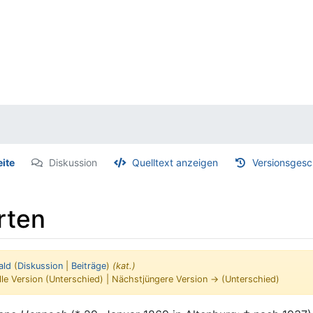
eite
Diskussion
Quelltext anzeigen
Versionsgesc
rten
ald
(
Diskussion
|
Beiträge
)
(kat.)
lle Version (Unterschied) | Nächstjüngere Version → (Unterschied)