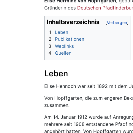
Wechseln zu:
Navigation
,
Suche
Elise Hermine von Hopffgarten
, gebo
Gründerin des
Deutschen Pfadfinderbu
Inhaltsverzeichnis
1
Leben
2
Publikationen
3
Weblinks
4
Quellen
Leben
Elise Hennoch war seit 1892 mit dem Ju
Von Hopffgarten, die zum engeren Beka
zusammen.
Am 14. Januar 1912 wurde auf Anregu
mehrere seit 1908 entstandene Pfadfi
angehört hatten. Von Hopffgarten wurd