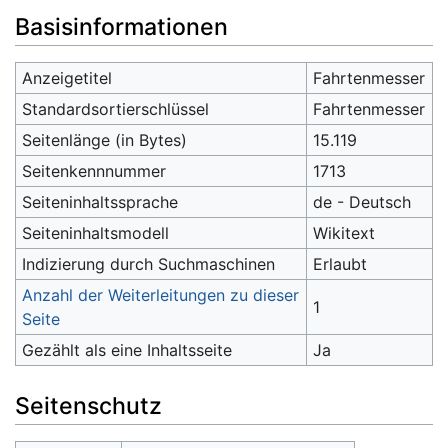
Wechseln zu:
Navigation
,
Suche
Basisinformationen
Anzeigetitel
Fahrtenmesser
Standardsortierschlüssel
Fahrtenmesser
Seitenlänge (in Bytes)
15.119
Seitenkennnummer
1713
Seiteninhaltssprache
de - Deutsch
Seiteninhaltsmodell
Wikitext
Indizierung durch Suchmaschinen
Erlaubt
Anzahl der Weiterleitungen zu dieser
1
Seite
Gezählt als eine Inhaltsseite
Ja
Seitenschutz