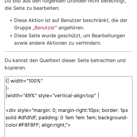
Wechseln zu:
Navigation
,
Suche
Du bist aus den folgenden Gründen nicht berechtigt,
die Seite zu bearbeiten:
Diese Aktion ist auf Benutzer beschränkt, die der
Gruppe „
Benutzer
“ angehören.
Diese Seite wurde geschützt, um Bearbeitungen
sowie andere Aktionen zu verhindern.
Du kannst den Quelltext dieser Seite betrachten und
kopieren.