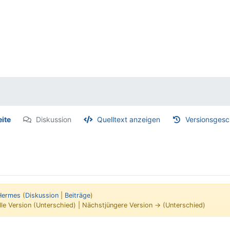
eite
Diskussion
Quelltext anzeigen
Versionsgesc
Hermes
(
Diskussion
|
Beiträge
)
lle Version (Unterschied) | Nächstjüngere Version → (Unterschied)