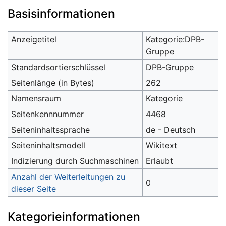
Wechseln zu:
Navigation
,
Suche
Basisinformationen
Anzeigetitel
Kategorie:DPB-
Gruppe
Standardsortierschlüssel
DPB-Gruppe
Seitenlänge (in Bytes)
262
Namensraum
Kategorie
Seitenkennnummer
4468
Seiteninhaltssprache
de - Deutsch
Seiteninhaltsmodell
Wikitext
Indizierung durch Suchmaschinen
Erlaubt
Anzahl der Weiterleitungen zu
0
dieser Seite
Kategorieinformationen