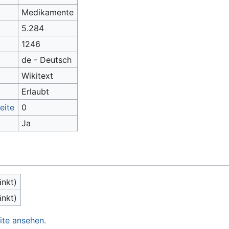
Medikamente
5.284
1246
de - Deutsch
Wikitext
Erlaubt
eite
0
Ja
änkt)
änkt)
ite ansehen.