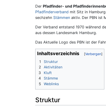
Wechseln zu:
Navigation
,
Suche
Der
Pfadfinder- und Pfadfinderinnen
Pfadfinderverband
mit Sitz in Hamburg
sechzehn
Stämmen
aktiv. Der PBN ist 
Der Verband entstand 1970 während de
aus dessen Landesmark Hamburg.
Das Aktuelle Logo des PBN ist der Fahr
Inhaltsverzeichnis
1
Struktur
2
Aktivitäten
3
Kluft
4
Stämme
5
Weblinks
Struktur