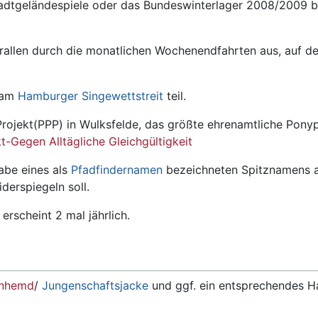
adtgeländespiele oder das Bundeswinterlager 2008/2009 bi
rallen durch die monatlichen Wochenendfahrten aus, auf de
 am
Hamburger Singewettstreit
teil.
ojekt(PPP) in Wulksfelde, das größte ehrenamtliche Pony
t-Gegen Alltägliche Gleichgültigkeit
abe eines als
Pfadfindernamen
bezeichneten Spitznamens an 
derspiegeln soll.
erscheint 2 mal jährlich.
enhemd
/
Jungenschaftsjacke
und ggf. ein entsprechendes Ha