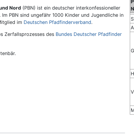
P
bund Nord
(PBN) ist ein deutscher interkonfessioneller
N
. Im PBN sind ungefähr 1000 Kinder und Jugendliche in
S
Mitglied im
Deutschen Pfadfinderverband
.
A
s Zerfallsprozesses des
Bundes Deutscher Pfadfinder
G
tenbär.
H
V
M