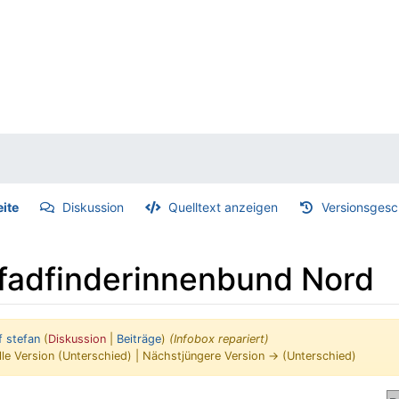
eite
Diskussion
Quelltext anzeigen
Versionsgesc
Pfadfinderinnenbund Nord
f stefan
(
Diskussion
|
Beiträge
)
(Infobox repariert)
lle Version (Unterschied) | Nächstjüngere Version → (Unterschied)