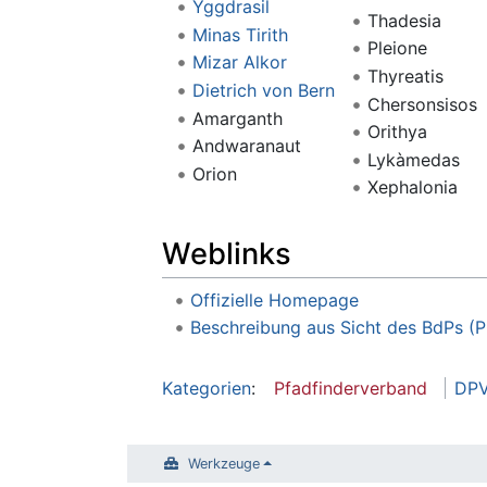
Yggdrasil
Thadesia
Minas Tirith
Pleione
Mizar Alkor
Thyreatis
Dietrich von Bern
Chersonsisos
Amarganth
Orithya
Andwaranaut
Lykàmedas
Orion
Xephalonia
Weblinks
Offizielle Homepage
Beschreibung aus Sicht des BdPs (
Kategorien
:
Pfadfinderverband
DP
Werkzeuge