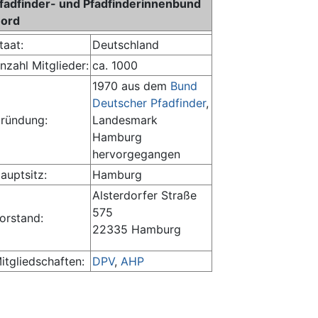
fadfinder- und Pfadfinderinnenbund
ord
taat:
Deutschland
nzahl Mitglieder:
ca. 1000
1970 aus dem
Bund
Deutscher Pfadfinder
,
ründung:
Landesmark
Hamburg
hervorgegangen
auptsitz:
Hamburg
Alsterdorfer Straße
575
orstand:
22335 Hamburg
itgliedschaften:
DPV
,
AHP