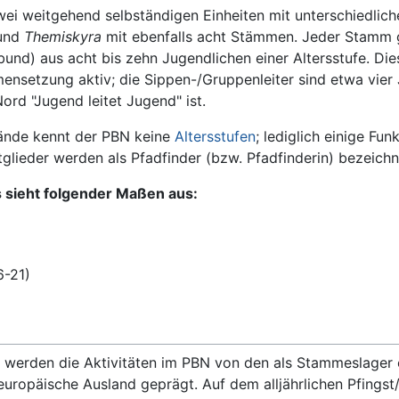
wei weitgehend selbständigen Einheiten mit unterschiedlic
und
Themiskyra
mit ebenfalls acht Stämmen. Jeder Stamm gl
d) aus acht bis zehn Jugendlichen einer Altersstufe. Dies
ensetzung aktiv; die Sippen-/Gruppenleiter sind etwa vier J
rd "Jugend leitet Jugend" ist.
bände kennt der PBN keine
Altersstufen
; lediglich einige Fu
glieder werden als Pfadfinder (bzw. Pfadfinderin) bezeichn
s sieht folgender Maßen aus:
6-21)
werden die Aktivitäten im PBN von den als Stammeslager
europäische Ausland geprägt. Auf dem alljährlichen Pfingst/