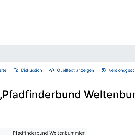
eite
Diskussion
Quelltext anzeigen
Versionsgesc
 „Pfadfinderbund Weltenb
Pfadfinderbund Weltenbummler