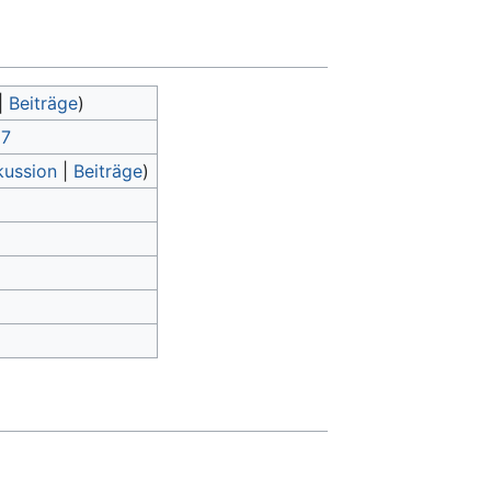
|
Beiträge
)
07
kussion
|
Beiträge
)
2