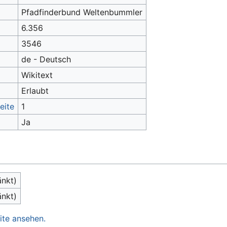
Pfadfinderbund Weltenbummler
6.356
3546
de - Deutsch
Wikitext
Erlaubt
eite
1
Ja
änkt)
änkt)
ite ansehen.