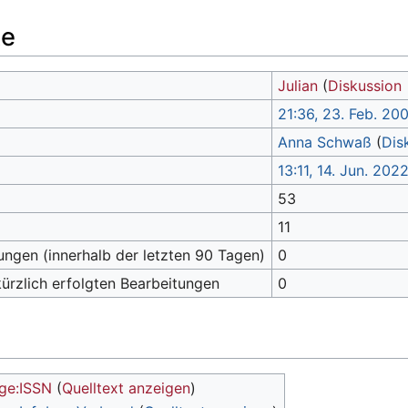
te
Julian
(
Diskussion
21:36, 23. Feb. 20
Anna Schwaß
(
Dis
13:11, 14. Jun. 202
53
11
ungen (innerhalb der letzten 90 Tagen)
0
kürzlich erfolgten Bearbeitungen
0
ge:ISSN
(
Quelltext anzeigen
)