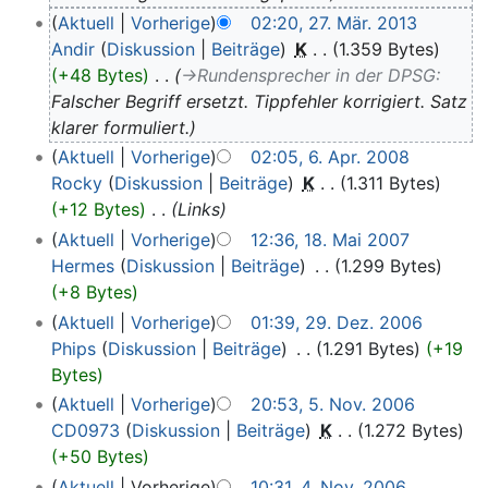
Aktuell
Vorherige
02:20, 27. Mär. 2013
Andir
Diskussion
Beiträge
‎
K
1.359 Bytes
+48 Bytes
‎
→‎Rundensprecher in der DPSG
:
Falscher Begriff ersetzt. Tippfehler korrigiert. Satz
klarer formuliert.
Aktuell
Vorherige
02:05, 6. Apr. 2008
Rocky
Diskussion
Beiträge
‎
K
1.311 Bytes
+12 Bytes
‎
Links
Aktuell
Vorherige
12:36, 18. Mai 2007
Hermes
Diskussion
Beiträge
‎
1.299 Bytes
+8 Bytes
Aktuell
Vorherige
01:39, 29. Dez. 2006
Phips
Diskussion
Beiträge
‎
1.291 Bytes
+19
Bytes
Aktuell
Vorherige
20:53, 5. Nov. 2006
CD0973
Diskussion
Beiträge
‎
K
1.272 Bytes
+50 Bytes
Aktuell
Vorherige
10:31, 4. Nov. 2006