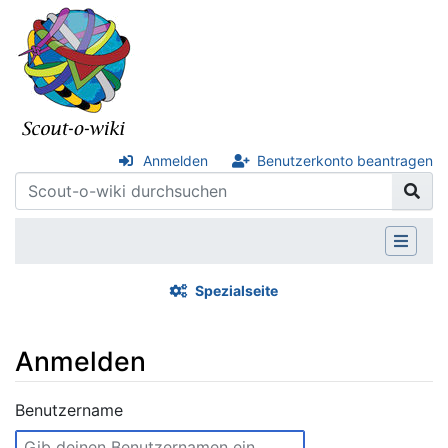
Anmelden
Benutzerkonto beantragen
Spezialseite
Anmelden
Wechseln zu:
Navigation
,
Suche
Benutzername