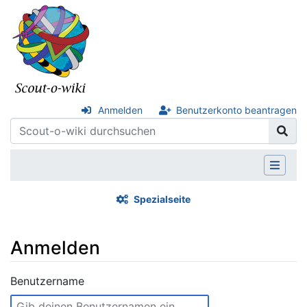
Anmelden
Benutzerkonto beantragen
Spezialseite
Anmelden
Wechseln zu:
Navigation
,
Suche
Benutzername