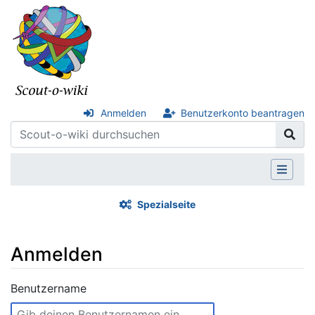
Anmelden
Benutzerkonto beantragen
Spezialseite
Anmelden
Wechseln zu:
Navigation
,
Suche
Benutzername