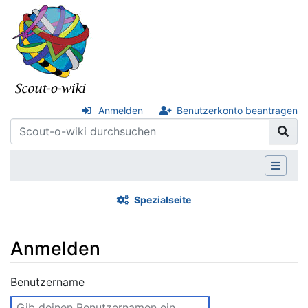
Anmelden
Benutzerkonto beantragen
Spezialseite
Anmelden
Wechseln zu:
Navigation
,
Suche
Benutzername