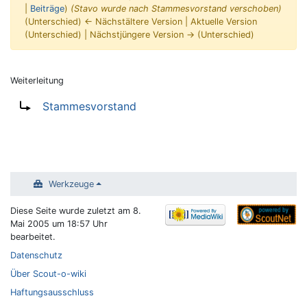
|
Beiträge
)
(Stavo wurde nach Stammesvorstand verschoben)
(Unterschied) ← Nächstältere Version | Aktuelle Version
(Unterschied) | Nächstjüngere Version → (Unterschied)
Weiterleitung
Wechseln zu:
Navigation
,
Suche
Weiterleitung nach:
Stammesvorstand
Werkzeuge
Diese Seite wurde zuletzt am 8.
Mai 2005 um 18:57 Uhr
bearbeitet.
Datenschutz
Über Scout-o-wiki
Haftungsausschluss