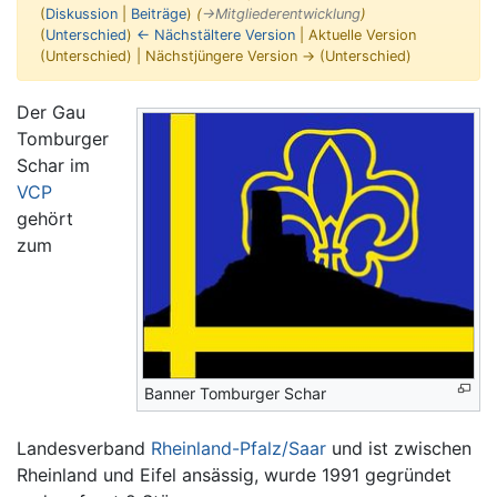
(
Diskussion
|
Beiträge
)
(
→‎Mitgliederentwicklung
)
(
Unterschied
)
← Nächstältere Version
| Aktuelle Version
(Unterschied) | Nächstjüngere Version → (Unterschied)
Wechseln zu:
Navigation
,
Suche
Der Gau
Tomburger
Schar im
VCP
gehört
zum
Banner Tomburger Schar
Landesverband
Rheinland-Pfalz/Saar
und ist zwischen
Rheinland und Eifel ansässig, wurde 1991 gegründet