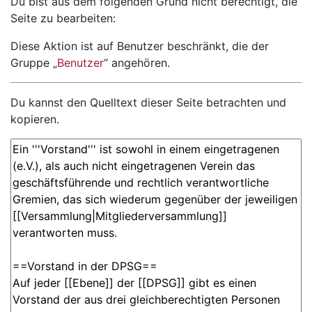
Wechseln zu:
Navigation
,
Suche
Du bist aus dem folgenden Grund nicht berechtigt, die
Seite zu bearbeiten:
Diese Aktion ist auf Benutzer beschränkt, die der
Gruppe „
Benutzer
“ angehören.
Du kannst den Quelltext dieser Seite betrachten und
kopieren.