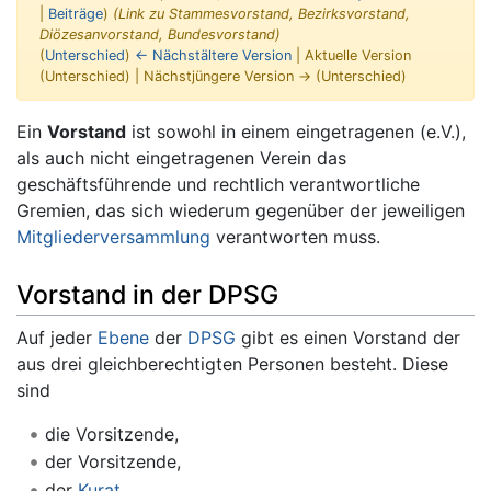
|
Beiträge
)
(Link zu Stammesvorstand, Bezirksvorstand,
Diözesanvorstand, Bundesvorstand)
(
Unterschied
)
← Nächstältere Version
| Aktuelle Version
(Unterschied) | Nächstjüngere Version → (Unterschied)
Wechseln zu:
Navigation
,
Suche
Ein
Vorstand
ist sowohl in einem eingetragenen (e.V.),
als auch nicht eingetragenen Verein das
geschäftsführende und rechtlich verantwortliche
Gremien, das sich wiederum gegenüber der jeweiligen
Mitgliederversammlung
verantworten muss.
Vorstand in der DPSG
Auf jeder
Ebene
der
DPSG
gibt es einen Vorstand der
aus drei gleichberechtigten Personen besteht. Diese
sind
die Vorsitzende,
der Vorsitzende,
der
Kurat
.