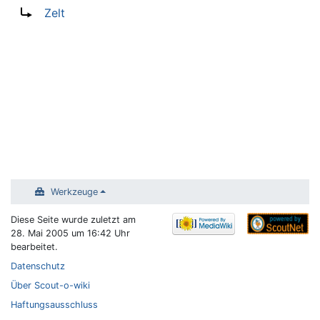
Wechseln zu:
Navigation
,
Suche
Weiterleitung nach:
Zelt
Werkzeuge
Diese Seite wurde zuletzt am
28. Mai 2005 um 16:42 Uhr
bearbeitet.
Datenschutz
Über Scout-o-wiki
Haftungsausschluss