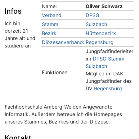
Name:
Oliver Schwarz
Infos
Verband
:
DPSG
Ich bin
Stamm
:
Sulzbach
derzeit 21
Bezirk
:
Hüttenbezirk
Jahre alt und
Diözesanverband
:
Regensburg
studiere an
Jungpfadfinderleiter
im
DPSG Stamm
Sulzbach
Funktionen:
Mitglied im DAK
Jungpfadfinder des
DV
Regensburg
Fachhochschule Amberg-Weiden Angewandte
Informatik. Außerdem betreue ich die Homepages
unseres Stammes, Bezirkes und der Diözese.
Kontakt