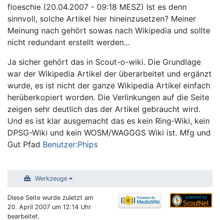
Wechseln zu:
Navigation
,
Suche
floeschie (20.04.2007 - 09:18 MESZ) Ist es denn
sinnvoll, solche Artikel hier hineinzusetzen? Meiner
Meinung nach gehört sowas nach Wikipedia und sollte
nicht redundant erstellt werden...
Ja sicher gehört das in Scout-o-wiki. Die Grundlage
war der Wikipedia Artikel der überarbeitet und ergänzt
wurde, es ist nicht der ganze Wikipedia Artikel einfach
herüberkopiert worden. Die Verlinkungen auf die Seite
zeigen sehr deutlich das der Artikel gebraucht wird.
Und es ist klar ausgemacht das es kein Ring-Wiki, kein
DPSG-Wiki und kein WOSM/WAGGGS Wiki ist. Mfg und
Gut Pfad
Benutzer:Phips
Werkzeuge
Diese Seite wurde zuletzt am
20. April 2007 um 12:14 Uhr
bearbeitet.