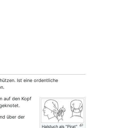
ützen. Ist eine ordentliche
n.
en auf den Kopf
geknotet.
ind über der
Halstuch als "Pirat"