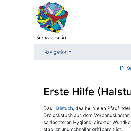
Navigation
S
Erste Hilfe (Halst
Wechseln zu:
Navigation
,
Suche
Das
Halstuch
, das bei vielen Pfadfinde
Dreieckstuch aus dem Verbandskasten 
schlechteren Hygiene, direkter Wundko
stabiler und schneller griffbereit ist.