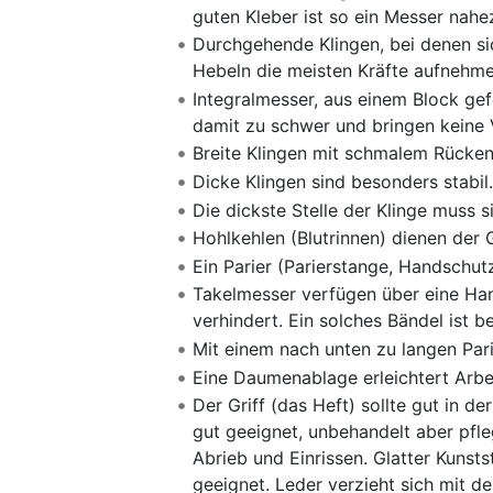
guten Kleber ist so ein Messer nahez
Durchgehende Klingen, bei denen sich
Hebeln die meisten Kräfte aufnehmen.
Integralmesser, aus einem Block gefe
damit zu schwer und bringen keine V
Breite Klingen mit schmalem Rücke
Dicke Klingen sind besonders stabi
Die dickste Stelle der Klinge muss 
Hohlkehlen (Blutrinnen) dienen der G
Ein Parier (Parierstange, Handschutz
Takelmesser verfügen über eine Han
verhindert. Ein solches Bändel ist b
Mit einem nach unten zu langen Pari
Eine Daumenablage erleichtert Arbei
Der Griff (das Heft) sollte gut in d
gut geeignet, unbehandelt aber pfleg
Abrieb und Einrissen. Glatter Kunst
geeignet. Leder verzieht sich mit d