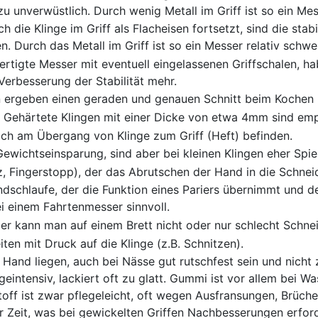
u unverwüstlich. Durch wenig Metall im Griff ist so ein Mess
 die Klinge im Griff als Flacheisen fortsetzt, sind die stab
 Durch das Metall im Griff ist so ein Messer relativ schwer
rtigte Messer mit eventuell eingelassenen Griffschalen, hab
erbesserung der Stabilität mehr.
n ergeben einen geraden und genauen Schnitt beim Kochen 
l. Gehärtete Klingen mit einer Dicke von etwa 4mm sind em
sich am Übergang von Klinge zum Griff (Heft) befinden.
ewichtseinsparung, sind aber bei kleinen Klingen eher Spiel
, Fingerstopp), der das Abrutschen der Hand in die Schneide
dschlaufe, der die Funktion eines Pariers übernimmt und d
ei einem Fahrtenmesser sinnvoll.
er kann man auf einem Brett nicht oder nur schlecht Schne
ten mit Druck auf die Klinge (z.B. Schnitzen).
er Hand liegen, auch bei Nässe gut rutschfest sein und nicht 
eintensiv, lackiert oft zu glatt. Gummi ist vor allem bei Wa
stoff ist zwar pflegeleicht, oft wegen Ausfransungen, Brüc
er Zeit, was bei gewickelten Griffen Nachbesserungen erford