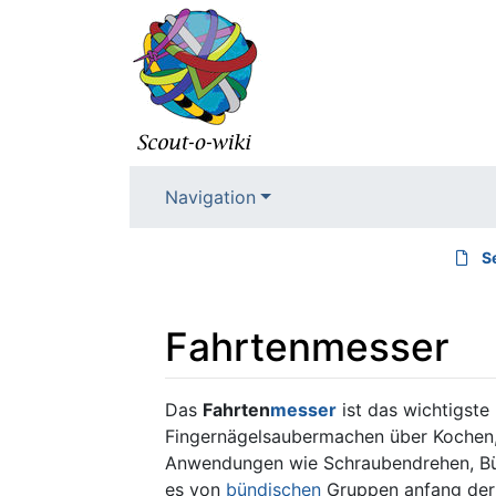
Navigation
S
Fahrtenmesser
Wechseln zu:
Navigation
,
Suche
Das
Fahrten
messer
ist das wichtigste
Fingernägelsaubermachen über Kochen, 
Anwendungen wie Schraubendrehen, Büc
es von
bündischen
Gruppen anfang der 