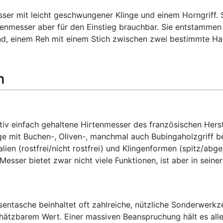
esser mit leicht geschwungener Klinge und einem Horngriff. S
hrtenmesser aber für den Einstieg brauchbar. Sie entstamm
ind, einem Reh mit einem Stich zwischen zwei bestimmte Hal
n
lativ einfach gehaltene Hirtenmesser des französischen Herst
nge mit Buchen-, Oliven-, manchmal auch Bubingaholzgriff b
lien (rostfrei/nicht rostfrei) und Klingenformen (spitz/abg
esser bietet zwar nicht viele Funktionen, ist aber in seiner
entasche beinhaltet oft zahlreiche, nützliche Sonderwerkz
chätzbarem Wert. Einer massiven Beanspruchung hält es alle