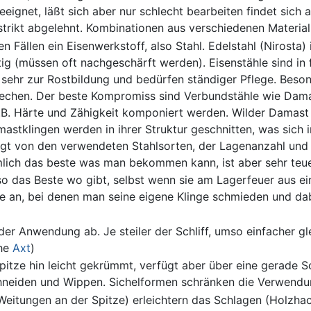
eignet, läßt sich aber nur schlecht bearbeiten findet sich 
trikt abgelehnt. Kombinationen aus verschiedenen Material
n Fällen ein Eisenwerkstoff, also Stahl. Edelstahl (Nirosta)
tig (müssen oft nachgeschärft werden). Eisenstähle sind in f
e sehr zur Rostbildung und bedürfen ständiger Pflege. Beso
echen. Der beste Kompromiss sind Verbundstähle wie Damas
.B. Härte und Zähigkeit komponiert werden. Wilder Damast i
amastklingen werden in ihrer Struktur geschnitten, was sich
gt von den verwendeten Stahlsorten, der Lagenanzahl und 
lich das beste was man bekommen kann, ist aber sehr teue
so das Beste wo gibt, selbst wenn sie am Lagerfeuer aus 
an, bei denen man seine eigene Klinge schmieden und dabe
r Anwendung ab. Je steiler der Schliff, umso einfacher gleit
che
Axt
)
pitze hin leicht gekrümmt, verfügt aber über eine gerade S
hneiden und Wippen. Sichelformen schränken die Verwendung
 Weitungen an der Spitze) erleichtern das Schlagen (Holzha