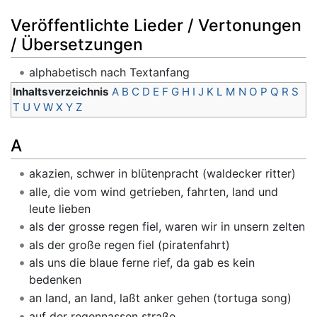
Veröffentlichte Lieder / Vertonungen
/ Übersetzungen
alphabetisch nach Textanfang
Inhaltsverzeichnis
A
B
C
D
E
F
G
H
I
J
K
L
M
N
O
P
Q
R
S
T
U
V
W
X
Y
Z
A
akazien, schwer in blütenpracht (waldecker ritter)
alle, die vom wind getrieben, fahrten, land und
leute lieben
als der grosse regen fiel, waren wir in unsern zelten
als der große regen fiel (piratenfahrt)
als uns die blaue ferne rief, da gab es kein
bedenken
an land, an land, laßt anker gehen (tortuga song)
auf der regennassen straße