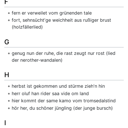
F
fern er verweilet vom grünenden tale
fort, sehnsücht'ge weichheit aus rußiger brust
(holzfällerlied)
G
genug nun der ruhe, die rast zeugt nur rost (lied
der nerother-wandalen)
H
herbst ist gekommen und stürme zieh'n hin
herr oluf han rider saa vide om land
hier kommt der same kamo vom tromsedalstind
hör her, du schöner jüngling (der junge bursch)
I