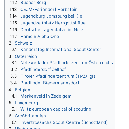
1.12
Bucher Berg
1.13
CVJM-Feriendorf Herbstein
1.14
Jugendburg Jomsburg bei Kiel
1.15
Jugendzeltplatz Herrgottshübel
1.16
Deutsche Lagerplätze im Netz
1.17
Hameln Alpha One
2
Schweiz
2.1
Kandersteg International Scout Center
3
Österreich
3.1
Netzwerk der Pfadfinderzentren Österreichs
3.2
Pfadfinderdorf Zellhof
3.3
Tiroler Pfadfinderzentrum (TPZ) Igls
3.4
Pfadfinder Biedermannsdorf
4
Belgien
4.1
Merkenveld in Zedelgem
5
Luxemburg
5.1
Wiltz european capital of scouting
6
Großbritannien
6.1
Invertrossachs Scout Centre (Schottland)
7
Niederlande