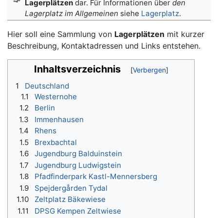
Lagerplätzen
dar. Für Informationen über
den
Lagerplatz im Allgemeinen
siehe
Lagerplatz
.
Hier soll eine Sammlung von
Lagerplätzen
mit kurzer
Beschreibung, Kontaktadressen und Links entstehen.
Inhaltsverzeichnis
1
Deutschland
1.1
Westernohe
1.2
Berlin
1.3
Immenhausen
1.4
Rhens
1.5
Brexbachtal
1.6
Jugendburg Balduinstein
1.7
Jugendburg Ludwigstein
1.8
Pfadfinderpark Kastl-Mennersberg
1.9
Spejdergården Tydal
1.10
Zeltplatz Bäkewiese
1.11
DPSG Kempen Zeltwiese