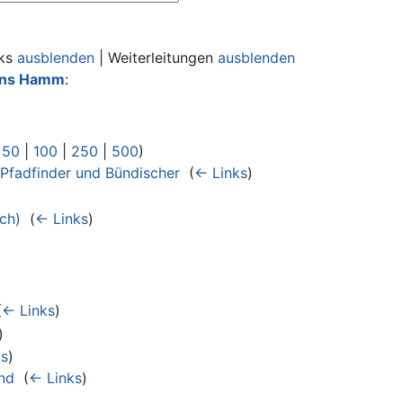
nks
ausblenden
| Weiterleitungen
ausblenden
ons Hamm
:
|
50
|
100
|
250
|
500
)
Pfadfinder und Bündischer
‎
(
← Links
)
ch)
‎
(
← Links
)
(
← Links
)
)
ks
)
nd
‎
(
← Links
)