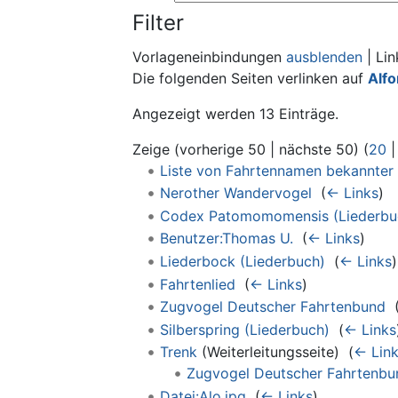
Filter
Vorlageneinbindungen
ausblenden
| Li
Die folgenden Seiten verlinken auf
Alf
Angezeigt werden 13 Einträge.
Zeige (vorherige 50 | nächste 50) (
20
Liste von Fahrtennamen bekannter 
Nerother Wandervogel
‎
(
← Links
)
Codex Patomomomensis (Liederbu
Benutzer:Thomas U.
‎
(
← Links
)
Liederbock (Liederbuch)
‎
(
← Links
)
Fahrtenlied
‎
(
← Links
)
Zugvogel Deutscher Fahrtenbund
‎
Silberspring (Liederbuch)
‎
(
← Links
Trenk
(Weiterleitungsseite) ‎
(
← Lin
Zugvogel Deutscher Fahrtenbu
Datei:Alo.jpg
‎
(
← Links
)