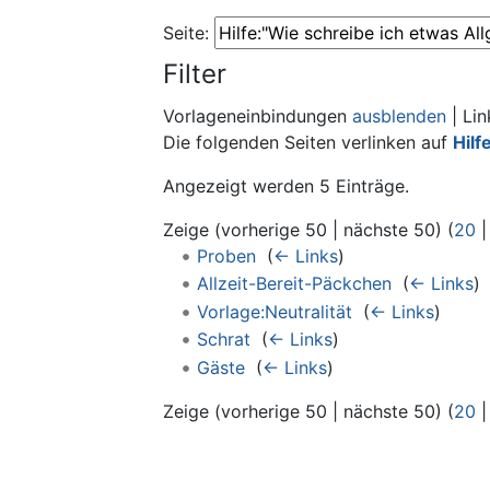
Seite:
Filter
Vorlageneinbindungen
ausblenden
| Li
Die folgenden Seiten verlinken auf
Hilf
Angezeigt werden 5 Einträge.
Zeige (vorherige 50 | nächste 50) (
20
Proben
‎
(
← Links
)
Allzeit-Bereit-Päckchen
‎
(
← Links
)
Vorlage:Neutralität
‎
(
← Links
)
Schrat
‎
(
← Links
)
Gäste
‎
(
← Links
)
Zeige (vorherige 50 | nächste 50) (
20