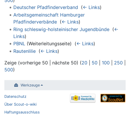
500
)
Deutscher Pfadfinderverband
‎
(
← Links
)
Arbeitsgemeinschaft Hamburger
Pfadfinderverbände
‎
(
← Links
)
Ring schleswig-holsteinischer Jugendbünde
‎
(
←
Links
)
PBNL
(Weiterleitungsseite) ‎
(
← Links
)
Rautenlilie
‎
(
← Links
)
Zeige (vorherige 50 | nächste 50) (
20
|
50
|
100
|
250
|
500
)
Werkzeuge
Datenschutz
Über Scout-o-wiki
Haftungsausschluss