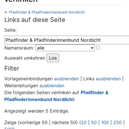
←
Pfadfinder & Pfadfinderinnenbund Nordlicht
Wechseln zu:
Navigation
,
Suche
Links auf diese Seite
Seite:
Namensraum:
Auswahl umkehren
Filter
Vorlageneinbindungen
ausblenden
| Links
ausblenden
|
Weiterleitungen
ausblenden
Die folgenden Seiten verlinken auf
Pfadfinder &
Pfadfinderinnenbund Nordlicht
:
Angezeigt werden 5 Einträge.
Zeige (vorherige 50 | nächste 50) (
20
|
50
|
100
|
250
|