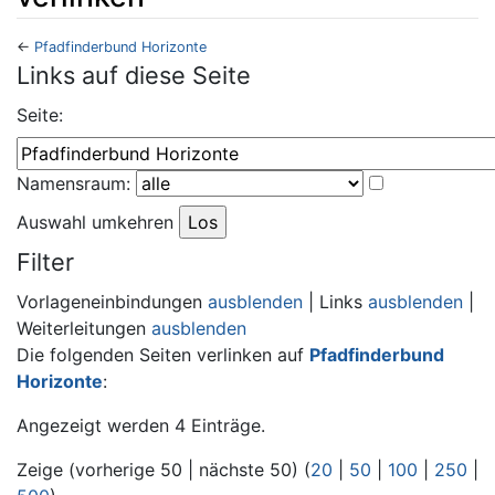
←
Pfadfinderbund Horizonte
Wechseln zu:
Navigation
,
Suche
Links auf diese Seite
Seite:
Namensraum:
Auswahl umkehren
Filter
Vorlageneinbindungen
ausblenden
| Links
ausblenden
|
Weiterleitungen
ausblenden
Die folgenden Seiten verlinken auf
Pfadfinderbund
Horizonte
:
Angezeigt werden 4 Einträge.
Zeige (vorherige 50 | nächste 50) (
20
|
50
|
100
|
250
|