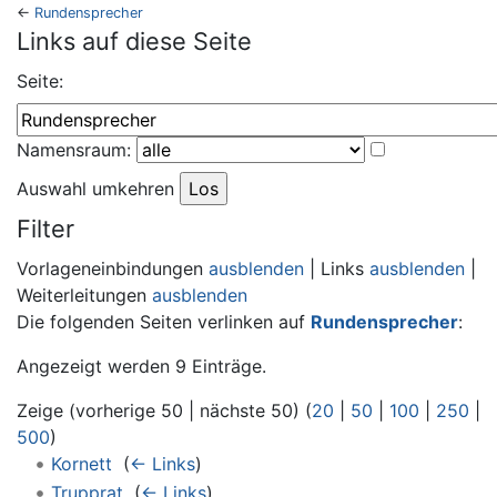
←
Rundensprecher
Wechseln zu:
Navigation
,
Suche
Links auf diese Seite
Seite:
Namensraum:
Auswahl umkehren
Filter
Vorlageneinbindungen
ausblenden
| Links
ausblenden
|
Weiterleitungen
ausblenden
Die folgenden Seiten verlinken auf
Rundensprecher
:
Angezeigt werden 9 Einträge.
Zeige (vorherige 50 | nächste 50) (
20
|
50
|
100
|
250
|
500
)
Kornett
‎
(
← Links
)
Trupprat
‎
(
← Links
)