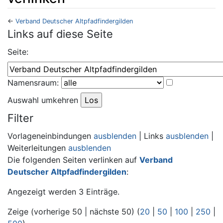
←
Verband Deutscher Altpfadfindergilden
Wechseln zu:
Navigation
,
Suche
Links auf diese Seite
Seite:
Namensraum:
Auswahl umkehren
Filter
Vorlageneinbindungen
ausblenden
| Links
ausblenden
|
Weiterleitungen
ausblenden
Die folgenden Seiten verlinken auf
Verband
Deutscher Altpfadfindergilden
:
Angezeigt werden 3 Einträge.
Zeige (vorherige 50 | nächste 50) (
20
|
50
|
100
|
250
|