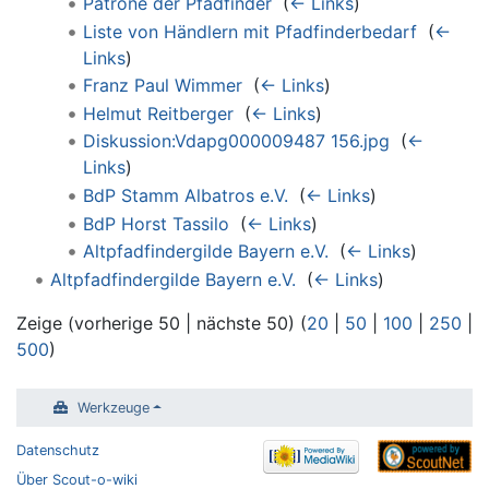
Patrone der Pfadfinder
‎
(
← Links
)
Liste von Händlern mit Pfadfinderbedarf
‎
(
←
Links
)
Franz Paul Wimmer
‎
(
← Links
)
Helmut Reitberger
‎
(
← Links
)
Diskussion:Vdapg000009487 156.jpg
‎
(
←
Links
)
BdP Stamm Albatros e.V.
‎
(
← Links
)
BdP Horst Tassilo
‎
(
← Links
)
Altpfadfindergilde Bayern e.V.
‎
(
← Links
)
Altpfadfindergilde Bayern e.V.
‎
(
← Links
)
Zeige (vorherige 50 | nächste 50) (
20
|
50
|
100
|
250
|
500
)
Werkzeuge
Datenschutz
Über Scout-o-wiki