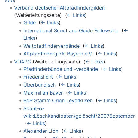
500
)
Verband deutscher Altpfadfindergilden
(Weiterleitungsseite) ‎
(
← Links
)
Gilde
‎
(
← Links
)
International Scout and Guide Fellowship
‎
(
←
Links
)
Weltpfadfinderverbände
‎
(
← Links
)
Altpfadfindergilde Bayern e.V.
‎
(
← Links
)
VDAPG
(Weiterleitungsseite) ‎
(
← Links
)
Pfadfinderbünde und -verbände
‎
(
← Links
)
Friedenslicht
‎
(
← Links
)
Überbündisch
‎
(
← Links
)
Maximilian Bayer
‎
(
← Links
)
BdP Stamm Orion Leverkusen
‎
(
← Links
)
Scout-o-
wiki:Löschkandidaten/gelöscht/2007September
‎
(
← Links
)
Alexander Lion
‎
(
← Links
)