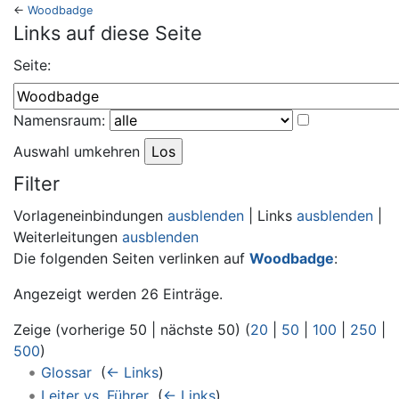
←
Woodbadge
Wechseln zu:
Navigation
,
Suche
Links auf diese Seite
Seite:
Namensraum:
Auswahl umkehren
Filter
Vorlageneinbindungen
ausblenden
| Links
ausblenden
|
Weiterleitungen
ausblenden
Die folgenden Seiten verlinken auf
Woodbadge
:
Angezeigt werden 26 Einträge.
Zeige (vorherige 50 | nächste 50) (
20
|
50
|
100
|
250
|
500
)
Glossar
‎
(
← Links
)
Leiter vs. Führer
‎
(
← Links
)