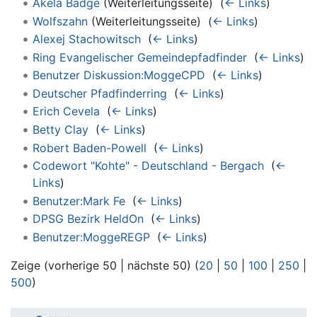
Akela Badge
(Weiterleitungsseite) ‎
(
← Links
)
Wolfszahn
(Weiterleitungsseite) ‎
(
← Links
)
Alexej Stachowitsch
‎
(
← Links
)
Ring Evangelischer Gemeindepfadfinder
‎
(
← Links
)
Benutzer Diskussion:MoggeCPD
‎
(
← Links
)
Deutscher Pfadfinderring
‎
(
← Links
)
Erich Cevela
‎
(
← Links
)
Betty Clay
‎
(
← Links
)
Robert Baden-Powell
‎
(
← Links
)
Codewort "Kohte" - Deutschland - Bergach
‎
(
←
Links
)
Benutzer:Mark Fe
‎
(
← Links
)
DPSG Bezirk HeldOn
‎
(
← Links
)
Benutzer:MoggeREGP
‎
(
← Links
)
Zeige (vorherige 50 | nächste 50) (
20
|
50
|
100
|
250
|
500
)