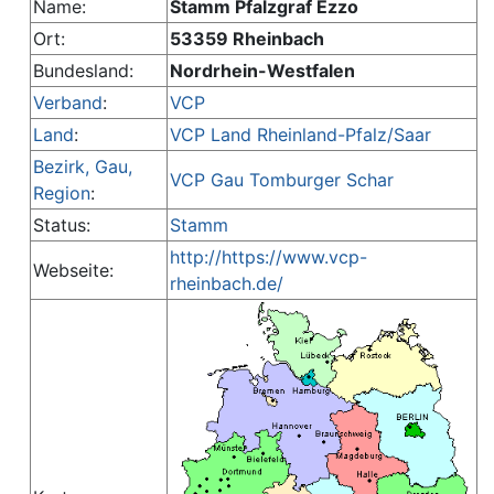
Name:
Stamm Pfalzgraf Ezzo
Ort:
53359 Rheinbach
Bundesland:
Nordrhein-Westfalen
Verband
:
VCP
Land
:
VCP Land Rheinland-Pfalz/Saar
Bezirk, Gau,
VCP Gau Tomburger Schar
Region
:
Status:
Stamm
http://https://www.vcp-
Webseite:
rheinbach.de/