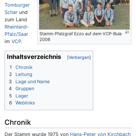
Tomburger
Schar
und
zum Land
Rheinland-
Stamm Pfalzgraf Ezzo auf dem VCP-Bula
Pfalz/Saar
2006
im
VCP
.
Inhaltsverzeichnis
1
Chronik
2
Leitung
3
Lage und Name
4
Gruppen
5
Lager
6
Weblinks
Chronik
Der Stamm wurde 1975 von
Hans-Peter von Kirchbach