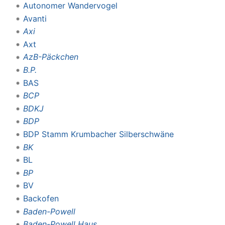
Autonomer Wandervogel
Avanti
Axi
Axt
AzB-Päckchen
B.P.
BAS
BCP
BDKJ
BDP
BDP Stamm Krumbacher Silberschwäne
BK
BL
BP
BV
Backofen
Baden-Powell
Baden-Powell Haus