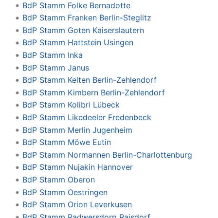
BdP Stamm Folke Bernadotte
BdP Stamm Franken Berlin-Steglitz
BdP Stamm Goten Kaiserslautern
BdP Stamm Hattstein Usingen
BdP Stamm Inka
BdP Stamm Janus
BdP Stamm Kelten Berlin-Zehlendorf
BdP Stamm Kimbern Berlin-Zehlendorf
BdP Stamm Kolibri Lübeck
BdP Stamm Likedeeler Fredenbeck
BdP Stamm Merlin Jugenheim
BdP Stamm Möwe Eutin
BdP Stamm Normannen Berlin-Charlottenburg
BdP Stamm Nujakin Hannover
BdP Stamm Oberon
BdP Stamm Oestringen
BdP Stamm Orion Leverkusen
BdP Stamm Radwersdorp Raisdorf